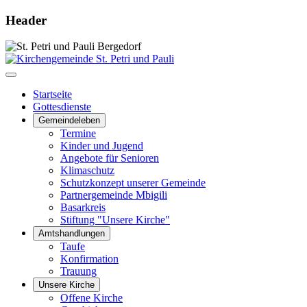
Header
Startseite
Gottesdienste
Gemeindeleben
Termine
Kinder und Jugend
Angebote für Senioren
Klimaschutz
Schutzkonzept unserer Gemeinde
Partnergemeinde Mbigili
Basarkreis
Stiftung "Unsere Kirche"
Amtshandlungen
Taufe
Konfirmation
Trauung
Unsere Kirche
Offene Kirche