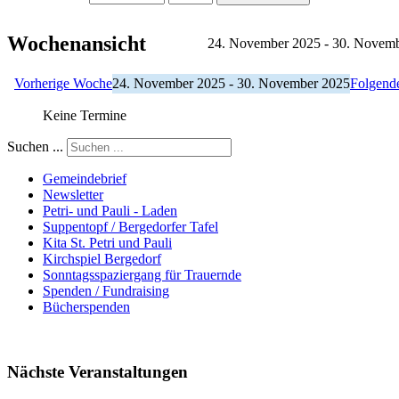
Wochenansicht
24. November 2025 - 30. Novem
Vorherige Woche
24. November 2025 - 30. November 2025
Folgend
Keine Termine
Suchen ...
Gemeindebrief
Newsletter
Petri- und Pauli - Laden
Suppentopf / Bergedorfer Tafel
Kita St. Petri und Pauli
Kirchspiel Bergedorf
Sonntagsspaziergang für Trauernde
Spenden / Fundraising
Bücherspenden
Nächste Veranstaltungen