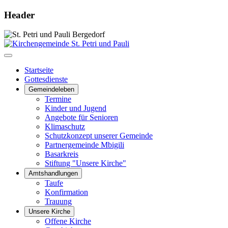
Header
Startseite
Gottesdienste
Gemeindeleben
Termine
Kinder und Jugend
Angebote für Senioren
Klimaschutz
Schutzkonzept unserer Gemeinde
Partnergemeinde Mbigili
Basarkreis
Stiftung "Unsere Kirche"
Amtshandlungen
Taufe
Konfirmation
Trauung
Unsere Kirche
Offene Kirche