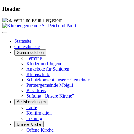
Header
Startseite
Gottesdienste
Gemeindeleben
Termine
Kinder und Jugend
Angebote für Senioren
Klimaschutz
Schutzkonzept unserer Gemeinde
Partnergemeinde Mbigili
Basarkreis
Stiftung "Unsere Kirche"
Amtshandlungen
Taufe
Konfirmation
Trauung
Unsere Kirche
Offene Kirche