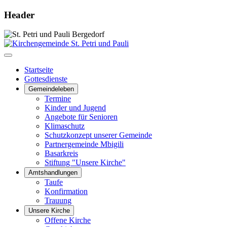
Header
Startseite
Gottesdienste
Gemeindeleben
Termine
Kinder und Jugend
Angebote für Senioren
Klimaschutz
Schutzkonzept unserer Gemeinde
Partnergemeinde Mbigili
Basarkreis
Stiftung "Unsere Kirche"
Amtshandlungen
Taufe
Konfirmation
Trauung
Unsere Kirche
Offene Kirche