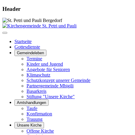
Header
Startseite
Gottesdienste
Gemeindeleben
Termine
Kinder und Jugend
Angebote für Senioren
Klimaschutz
Schutzkonzept unserer Gemeinde
Partnergemeinde Mbigili
Basarkreis
Stiftung "Unsere Kirche"
Amtshandlungen
Taufe
Konfirmation
Trauung
Unsere Kirche
Offene Kirche