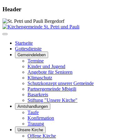
Header
Startseite
Gottesdienste
Gemeindeleben
Termine
Kinder und Jugend
Angebote für Senioren
Klimaschutz
Schutzkonzept unserer Gemeinde
Partnergemeinde Mbigili
Basarkreis
Stiftung "Unsere Kirche"
Amtshandlungen
Taufe
Konfirmation
Trauung
Unsere Kirche
Offene Kirche