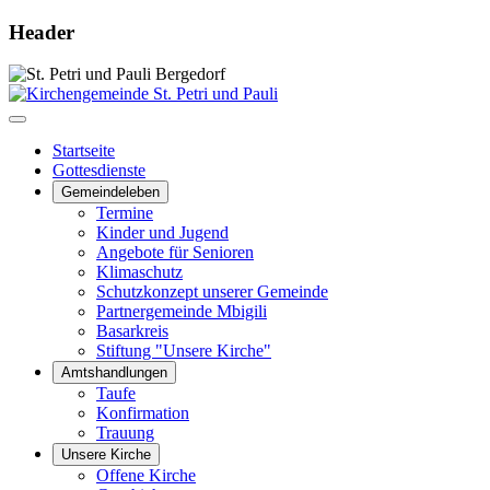
Header
Startseite
Gottesdienste
Gemeindeleben
Termine
Kinder und Jugend
Angebote für Senioren
Klimaschutz
Schutzkonzept unserer Gemeinde
Partnergemeinde Mbigili
Basarkreis
Stiftung "Unsere Kirche"
Amtshandlungen
Taufe
Konfirmation
Trauung
Unsere Kirche
Offene Kirche