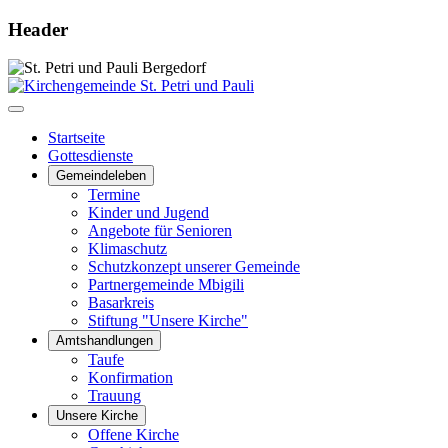
Header
Startseite
Gottesdienste
Gemeindeleben
Termine
Kinder und Jugend
Angebote für Senioren
Klimaschutz
Schutzkonzept unserer Gemeinde
Partnergemeinde Mbigili
Basarkreis
Stiftung "Unsere Kirche"
Amtshandlungen
Taufe
Konfirmation
Trauung
Unsere Kirche
Offene Kirche