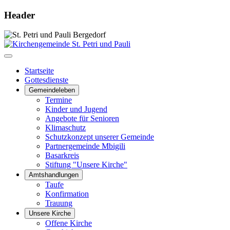
Header
Startseite
Gottesdienste
Gemeindeleben
Termine
Kinder und Jugend
Angebote für Senioren
Klimaschutz
Schutzkonzept unserer Gemeinde
Partnergemeinde Mbigili
Basarkreis
Stiftung "Unsere Kirche"
Amtshandlungen
Taufe
Konfirmation
Trauung
Unsere Kirche
Offene Kirche