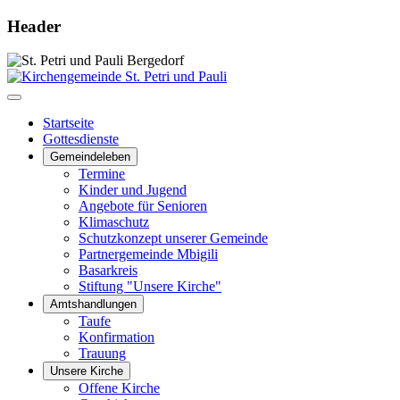
Header
Startseite
Gottesdienste
Gemeindeleben
Termine
Kinder und Jugend
Angebote für Senioren
Klimaschutz
Schutzkonzept unserer Gemeinde
Partnergemeinde Mbigili
Basarkreis
Stiftung "Unsere Kirche"
Amtshandlungen
Taufe
Konfirmation
Trauung
Unsere Kirche
Offene Kirche