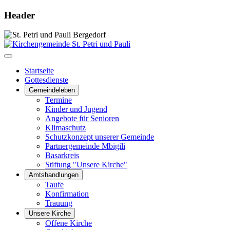
Header
Startseite
Gottesdienste
Gemeindeleben
Termine
Kinder und Jugend
Angebote für Senioren
Klimaschutz
Schutzkonzept unserer Gemeinde
Partnergemeinde Mbigili
Basarkreis
Stiftung "Unsere Kirche"
Amtshandlungen
Taufe
Konfirmation
Trauung
Unsere Kirche
Offene Kirche