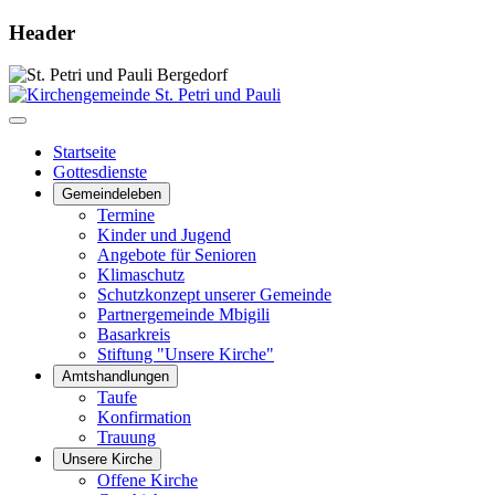
Header
Startseite
Gottesdienste
Gemeindeleben
Termine
Kinder und Jugend
Angebote für Senioren
Klimaschutz
Schutzkonzept unserer Gemeinde
Partnergemeinde Mbigili
Basarkreis
Stiftung "Unsere Kirche"
Amtshandlungen
Taufe
Konfirmation
Trauung
Unsere Kirche
Offene Kirche