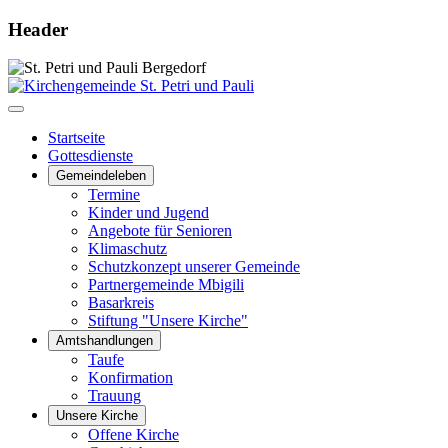
Header
Startseite
Gottesdienste
Gemeindeleben
Termine
Kinder und Jugend
Angebote für Senioren
Klimaschutz
Schutzkonzept unserer Gemeinde
Partnergemeinde Mbigili
Basarkreis
Stiftung "Unsere Kirche"
Amtshandlungen
Taufe
Konfirmation
Trauung
Unsere Kirche
Offene Kirche