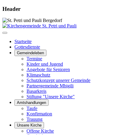
Header
Startseite
Gottesdienste
Gemeindeleben
Termine
Kinder und Jugend
Angebote für Senioren
Klimaschutz
Schutzkonzept unserer Gemeinde
Partnergemeinde Mbigili
Basarkreis
Stiftung "Unsere Kirche"
Amtshandlungen
Taufe
Konfirmation
Trauung
Unsere Kirche
Offene Kirche