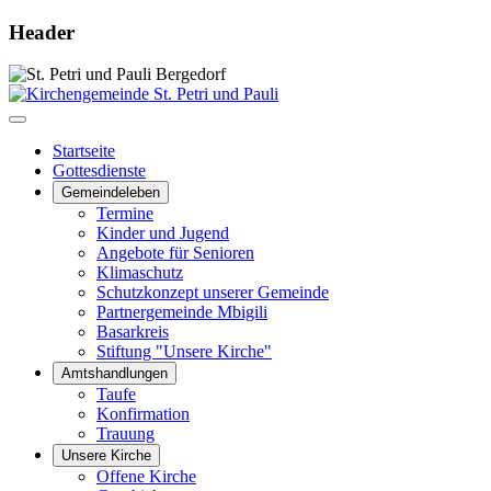
Header
Startseite
Gottesdienste
Gemeindeleben
Termine
Kinder und Jugend
Angebote für Senioren
Klimaschutz
Schutzkonzept unserer Gemeinde
Partnergemeinde Mbigili
Basarkreis
Stiftung "Unsere Kirche"
Amtshandlungen
Taufe
Konfirmation
Trauung
Unsere Kirche
Offene Kirche