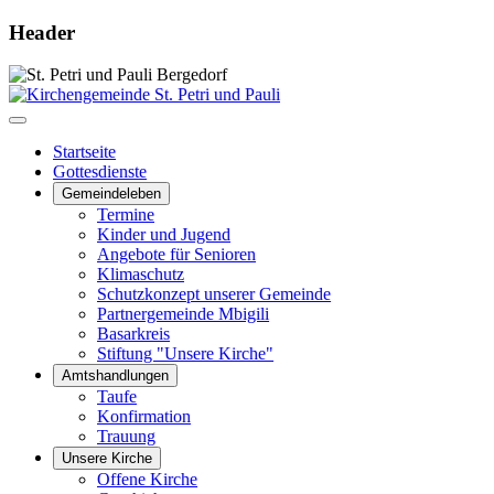
Header
Startseite
Gottesdienste
Gemeindeleben
Termine
Kinder und Jugend
Angebote für Senioren
Klimaschutz
Schutzkonzept unserer Gemeinde
Partnergemeinde Mbigili
Basarkreis
Stiftung "Unsere Kirche"
Amtshandlungen
Taufe
Konfirmation
Trauung
Unsere Kirche
Offene Kirche