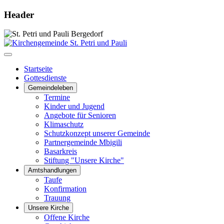
Header
Startseite
Gottesdienste
Gemeindeleben
Termine
Kinder und Jugend
Angebote für Senioren
Klimaschutz
Schutzkonzept unserer Gemeinde
Partnergemeinde Mbigili
Basarkreis
Stiftung "Unsere Kirche"
Amtshandlungen
Taufe
Konfirmation
Trauung
Unsere Kirche
Offene Kirche