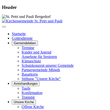
Header
Startseite
Gottesdienste
Gemeindeleben
Termine
Kinder und Jugend
Angebote für Senioren
Klimaschutz
Schutzkonzept unserer Gemeinde
Partnergemeinde Mbigili
Basarkreis
Stiftung "Unsere Kirche"
Amtshandlungen
Taufe
Konfirmation
Trauung
Unsere Kirche
Offene Kirche