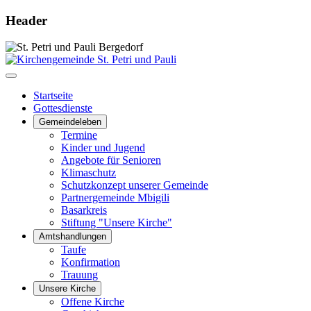
Header
Startseite
Gottesdienste
Gemeindeleben
Termine
Kinder und Jugend
Angebote für Senioren
Klimaschutz
Schutzkonzept unserer Gemeinde
Partnergemeinde Mbigili
Basarkreis
Stiftung "Unsere Kirche"
Amtshandlungen
Taufe
Konfirmation
Trauung
Unsere Kirche
Offene Kirche