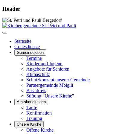
Header
Startseite
Gottesdienste
Gemeindeleben
Termine
Kinder und Jugend
Angebote für Senioren
Klimaschutz
Schutzkonzept unserer Gemeinde
Partnergemeinde Mbigili
Basarkreis
Stiftung "Unsere Kirche"
Amtshandlungen
Taufe
Konfirmation
Trauung
Unsere Kirche
Offene Kirche