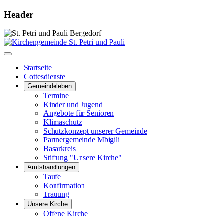
Header
Startseite
Gottesdienste
Gemeindeleben
Termine
Kinder und Jugend
Angebote für Senioren
Klimaschutz
Schutzkonzept unserer Gemeinde
Partnergemeinde Mbigili
Basarkreis
Stiftung "Unsere Kirche"
Amtshandlungen
Taufe
Konfirmation
Trauung
Unsere Kirche
Offene Kirche