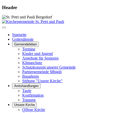
Header
Startseite
Gottesdienste
Gemeindeleben
Termine
Kinder und Jugend
Angebote für Senioren
Klimaschutz
Schutzkonzept unserer Gemeinde
Partnergemeinde Mbigili
Basarkreis
Stiftung "Unsere Kirche"
Amtshandlungen
Taufe
Konfirmation
Trauung
Unsere Kirche
Offene Kirche