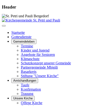
Header
Startseite
Gottesdienste
Gemeindeleben
Termine
Kinder und Jugend
Angebote für Senioren
Klimaschutz
Schutzkonzept unserer Gemeinde
Partnergemeinde Mbigili
Basarkreis
Stiftung "Unsere Kirche"
Amtshandlungen
Taufe
Konfirmation
Trauung
Unsere Kirche
Offene Kirche