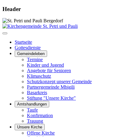
Header
Startseite
Gottesdienste
Gemeindeleben
Termine
Kinder und Jugend
Angebote für Senioren
Klimaschutz
Schutzkonzept unserer Gemeinde
Partnergemeinde Mbigili
Basarkreis
Stiftung "Unsere Kirche"
Amtshandlungen
Taufe
Konfirmation
Trauung
Unsere Kirche
Offene Kirche