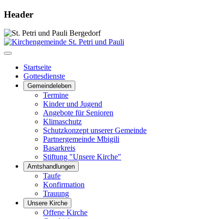
Header
Startseite
Gottesdienste
Gemeindeleben
Termine
Kinder und Jugend
Angebote für Senioren
Klimaschutz
Schutzkonzept unserer Gemeinde
Partnergemeinde Mbigili
Basarkreis
Stiftung "Unsere Kirche"
Amtshandlungen
Taufe
Konfirmation
Trauung
Unsere Kirche
Offene Kirche