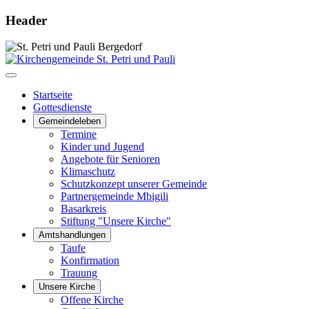
Header
Startseite
Gottesdienste
Gemeindeleben
Termine
Kinder und Jugend
Angebote für Senioren
Klimaschutz
Schutzkonzept unserer Gemeinde
Partnergemeinde Mbigili
Basarkreis
Stiftung "Unsere Kirche"
Amtshandlungen
Taufe
Konfirmation
Trauung
Unsere Kirche
Offene Kirche