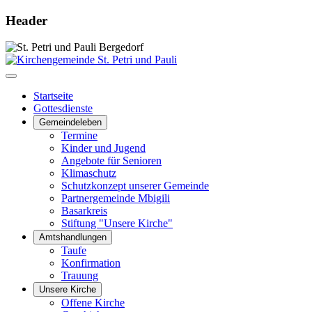
Header
Startseite
Gottesdienste
Gemeindeleben
Termine
Kinder und Jugend
Angebote für Senioren
Klimaschutz
Schutzkonzept unserer Gemeinde
Partnergemeinde Mbigili
Basarkreis
Stiftung "Unsere Kirche"
Amtshandlungen
Taufe
Konfirmation
Trauung
Unsere Kirche
Offene Kirche