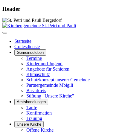
Header
Startseite
Gottesdienste
Gemeindeleben
Termine
Kinder und Jugend
Angebote für Senioren
Klimaschutz
Schutzkonzept unserer Gemeinde
Partnergemeinde Mbigili
Basarkreis
Stiftung "Unsere Kirche"
Amtshandlungen
Taufe
Konfirmation
Trauung
Unsere Kirche
Offene Kirche