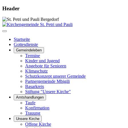
Header
Startseite
Gottesdienste
Gemeindeleben
Termine
Kinder und Jugend
Angebote für Senioren
Klimaschutz
Schutzkonzept unserer Gemeinde
Partnergemeinde Mbigili
Basarkreis
Stiftung "Unsere Kirche"
Amtshandlungen
Taufe
Konfirmation
Trauung
Unsere Kirche
Offene Kirche