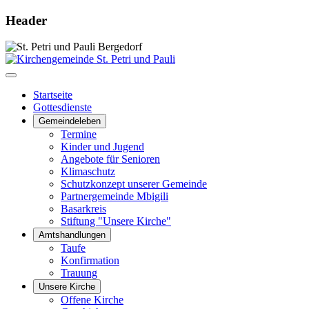
Header
Startseite
Gottesdienste
Gemeindeleben
Termine
Kinder und Jugend
Angebote für Senioren
Klimaschutz
Schutzkonzept unserer Gemeinde
Partnergemeinde Mbigili
Basarkreis
Stiftung "Unsere Kirche"
Amtshandlungen
Taufe
Konfirmation
Trauung
Unsere Kirche
Offene Kirche