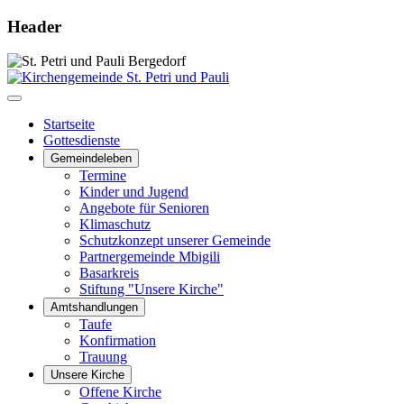
Header
Startseite
Gottesdienste
Gemeindeleben
Termine
Kinder und Jugend
Angebote für Senioren
Klimaschutz
Schutzkonzept unserer Gemeinde
Partnergemeinde Mbigili
Basarkreis
Stiftung "Unsere Kirche"
Amtshandlungen
Taufe
Konfirmation
Trauung
Unsere Kirche
Offene Kirche