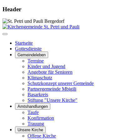
Header
Startseite
Gottesdienste
Gemeindeleben
Termine
Kinder und Jugend
Angebote für Senioren
Klimaschutz
Schutzkonzept unserer Gemeinde
Partnergemeinde Mbigili
Basarkreis
Stiftung "Unsere Kirche"
Amtshandlungen
Taufe
Konfirmation
Trauung
Unsere Kirche
Offene Kirche