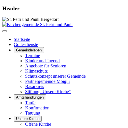
Header
Startseite
Gottesdienste
Gemeindeleben
Termine
Kinder und Jugend
Angebote für Senioren
Klimaschutz
Schutzkonzept unserer Gemeinde
Partnergemeinde Mbigili
Basarkreis
Stiftung "Unsere Kirche"
Amtshandlungen
Taufe
Konfirmation
Trauung
Unsere Kirche
Offene Kirche