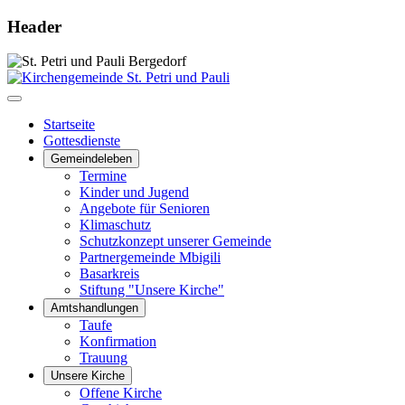
Header
Startseite
Gottesdienste
Gemeindeleben
Termine
Kinder und Jugend
Angebote für Senioren
Klimaschutz
Schutzkonzept unserer Gemeinde
Partnergemeinde Mbigili
Basarkreis
Stiftung "Unsere Kirche"
Amtshandlungen
Taufe
Konfirmation
Trauung
Unsere Kirche
Offene Kirche