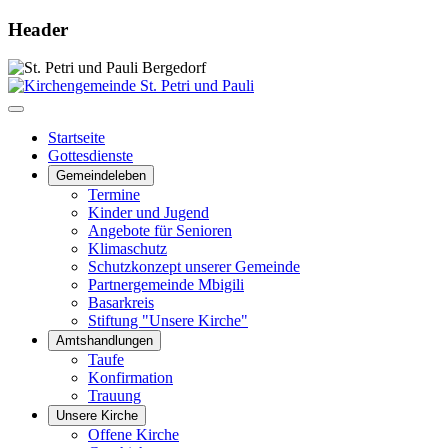
Header
Startseite
Gottesdienste
Gemeindeleben
Termine
Kinder und Jugend
Angebote für Senioren
Klimaschutz
Schutzkonzept unserer Gemeinde
Partnergemeinde Mbigili
Basarkreis
Stiftung "Unsere Kirche"
Amtshandlungen
Taufe
Konfirmation
Trauung
Unsere Kirche
Offene Kirche