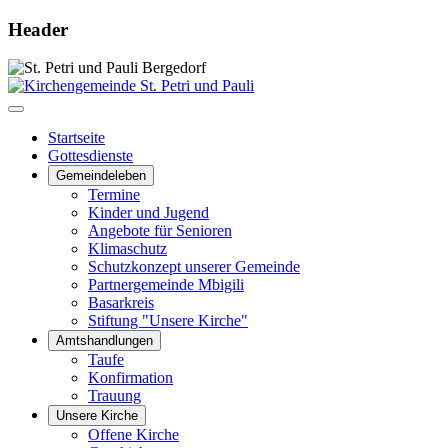
Header
Startseite
Gottesdienste
Gemeindeleben
Termine
Kinder und Jugend
Angebote für Senioren
Klimaschutz
Schutzkonzept unserer Gemeinde
Partnergemeinde Mbigili
Basarkreis
Stiftung "Unsere Kirche"
Amtshandlungen
Taufe
Konfirmation
Trauung
Unsere Kirche
Offene Kirche