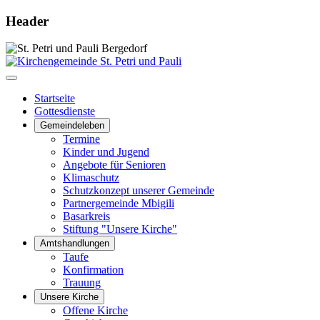
Header
Startseite
Gottesdienste
Gemeindeleben
Termine
Kinder und Jugend
Angebote für Senioren
Klimaschutz
Schutzkonzept unserer Gemeinde
Partnergemeinde Mbigili
Basarkreis
Stiftung "Unsere Kirche"
Amtshandlungen
Taufe
Konfirmation
Trauung
Unsere Kirche
Offene Kirche