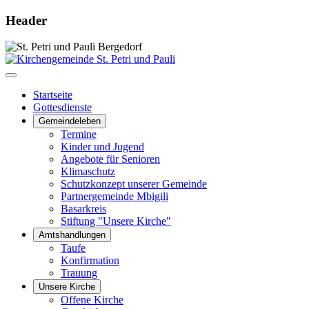
Header
Startseite
Gottesdienste
Gemeindeleben
Termine
Kinder und Jugend
Angebote für Senioren
Klimaschutz
Schutzkonzept unserer Gemeinde
Partnergemeinde Mbigili
Basarkreis
Stiftung "Unsere Kirche"
Amtshandlungen
Taufe
Konfirmation
Trauung
Unsere Kirche
Offene Kirche