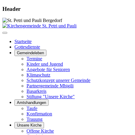
Header
Startseite
Gottesdienste
Gemeindeleben
Termine
Kinder und Jugend
Angebote für Senioren
Klimaschutz
Schutzkonzept unserer Gemeinde
Partnergemeinde Mbigili
Basarkreis
Stiftung "Unsere Kirche"
Amtshandlungen
Taufe
Konfirmation
Trauung
Unsere Kirche
Offene Kirche