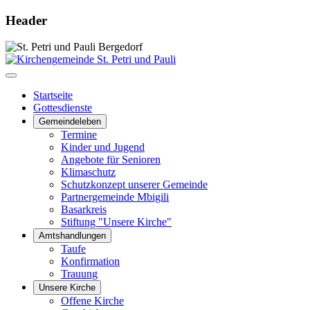
Header
Startseite
Gottesdienste
Gemeindeleben
Termine
Kinder und Jugend
Angebote für Senioren
Klimaschutz
Schutzkonzept unserer Gemeinde
Partnergemeinde Mbigili
Basarkreis
Stiftung "Unsere Kirche"
Amtshandlungen
Taufe
Konfirmation
Trauung
Unsere Kirche
Offene Kirche