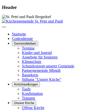
Header
Startseite
Gottesdienste
Gemeindeleben
Termine
Kinder und Jugend
Angebote für Senioren
Klimaschutz
Schutzkonzept unserer Gemeinde
Partnergemeinde Mbigili
Basarkreis
Stiftung "Unsere Kirche"
Amtshandlungen
Taufe
Konfirmation
Trauung
Unsere Kirche
Offene Kirche