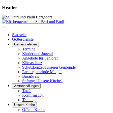
Header
Startseite
Gottesdienste
Gemeindeleben
Termine
Kinder und Jugend
Angebote für Senioren
Klimaschutz
Schutzkonzept unserer Gemeinde
Partnergemeinde Mbigili
Basarkreis
Stiftung "Unsere Kirche"
Amtshandlungen
Taufe
Konfirmation
Trauung
Unsere Kirche
Offene Kirche