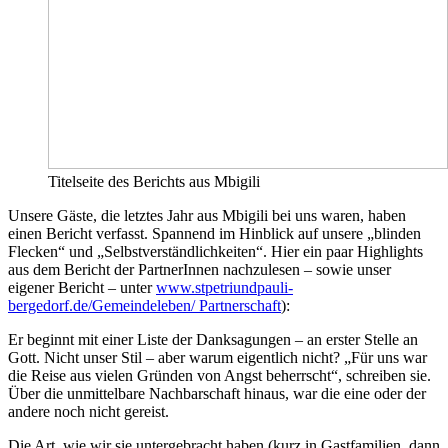
Titelseite des Berichts aus Mbigili
Unsere Gäste, die letztes Jahr aus Mbigili bei uns waren, haben
einen Bericht verfasst. Spannend im Hinblick auf unsere „blinden
Flecken“ und „Selbstverständlichkeiten“. Hier ein paar Highlights
aus dem Bericht der PartnerInnen nachzulesen – sowie unser
eigener Bericht – unter
www.stpetriundpauli-
bergedorf.de/Gemeindeleben/ Partnerschaft
):
Er beginnt mit einer Liste der Danksagungen – an erster Stelle an
Gott. Nicht unser Stil – aber warum eigentlich nicht? „Für uns war
die Reise aus vielen Gründen von Angst beherrscht“, schreiben sie.
Über die unmittelbare Nachbarschaft hinaus, war die eine oder der
andere noch nicht gereist.
Die Art, wie wir sie untergebracht haben (kurz in Gastfamilien, dann