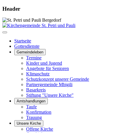
Header
Startseite
Gottesdienste
Gemeindeleben
Termine
Kinder und Jugend
Angebote für Senioren
Klimaschutz
Schutzkonzept unserer Gemeinde
Partnergemeinde Mbigili
Basarkreis
Stiftung "Unsere Kirche"
Amtshandlungen
Taufe
Konfirmation
Trauung
Unsere Kirche
Offene Kirche