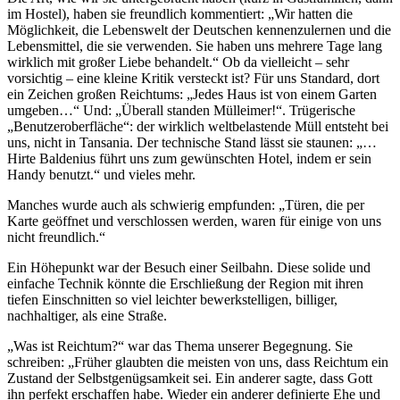
im Hostel), haben sie freundlich kommentiert: „Wir hatten die
Möglichkeit, die Lebenswelt der Deutschen kennenzulernen und die
Lebensmittel, die sie verwenden. Sie haben uns mehrere Tage lang
wirklich mit großer Liebe behandelt.“ Ob da vielleicht – sehr
vorsichtig – eine kleine Kritik versteckt ist? Für uns Standard, dort
ein Zeichen großen Reichtums: „Jedes Haus ist von einem Garten
umgeben…“ Und: „Überall standen Mülleimer!“. Trügerische
„Benutzeroberfläche“: der wirklich weltbelastende Müll entsteht bei
uns, nicht in Tansania. Der technische Stand lässt sie staunen: „…
Hirte Baldenius führt uns zum gewünschten Hotel, indem er sein
Handy benutzt.“ und vieles mehr.
Manches wurde auch als schwierig empfunden: „Türen, die per
Karte geöffnet und verschlossen werden, waren für einige von uns
nicht freundlich.“
Ein Höhepunkt war der Besuch einer Seilbahn. Diese solide und
einfache Technik könnte die Erschließung der Region mit ihren
tiefen Einschnitten so viel leichter bewerkstelligen, billiger,
nachhaltiger, als eine Straße.
„Was ist Reichtum?“ war das Thema unserer Begegnung. Sie
schreiben: „Früher glaubten die meisten von uns, dass Reichtum ein
Zustand der Selbstgenügsamkeit sei. Ein anderer sagte, dass Gott
ihn perfekt erschaffen habe. Wieder ein anderer definierte Ehe und