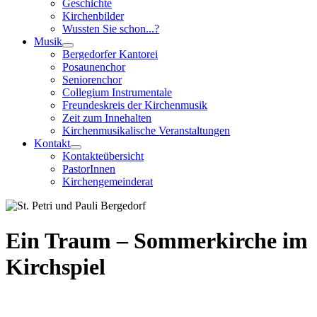
Geschichte
Kirchenbilder
Wussten Sie schon...?
Musik
Bergedorfer Kantorei
Posaunenchor
Seniorenchor
Collegium Instrumentale
Freundeskreis der Kirchenmusik
Zeit zum Innehalten
Kirchenmusikalische Veranstaltungen
Kontakt
Kontakteübersicht
PastorInnen
Kirchengemeinderat
Ein Traum – Sommerkirche im
Kirchspiel