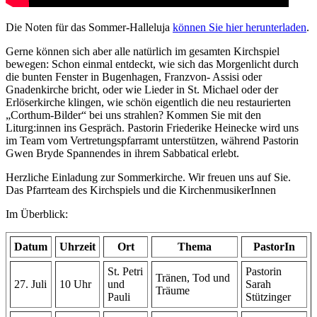
Die Noten für das Sommer-Halleluja
können Sie hier herunterladen
.
Gerne können sich aber alle natürlich im gesamten Kirchspiel
bewegen: Schon einmal entdeckt, wie sich das Morgenlicht durch
die bunten Fenster in Bugenhagen, Franzvon- Assisi oder
Gnadenkirche bricht, oder wie Lieder in St. Michael oder der
Erlöserkirche klingen, wie schön eigentlich die neu restaurierten
„Corthum-Bilder“ bei uns strahlen? Kommen Sie mit den
Liturg:innen ins Gespräch. Pastorin Friederike Heinecke wird uns
im Team vom Vertretungspfarramt unterstützen, während Pastorin
Gwen Bryde Spannendes in ihrem Sabbatical erlebt.
Herzliche Einladung zur Sommerkirche. Wir freuen uns auf Sie.
Das Pfarrteam des Kirchspiels und die KirchenmusikerInnen
Im Überblick:
Datum
Uhrzeit
Ort
Thema
PastorIn
St. Petri
Pastorin
Tränen, Tod und
27. Juli
10 Uhr
und
Sarah
Träume
Pauli
Stützinger