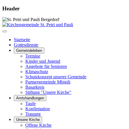
Header
Startseite
Gottesdienste
Gemeindeleben
Termine
Kinder und Jugend
Angebote für Senioren
Klimaschutz
Schutzkonzept unserer Gemeinde
Partnergemeinde Mbigili
Basarkreis
Stiftung "Unsere Kirche"
Amtshandlungen
Taufe
Konfirmation
Trauung
Unsere Kirche
Offene Kirche