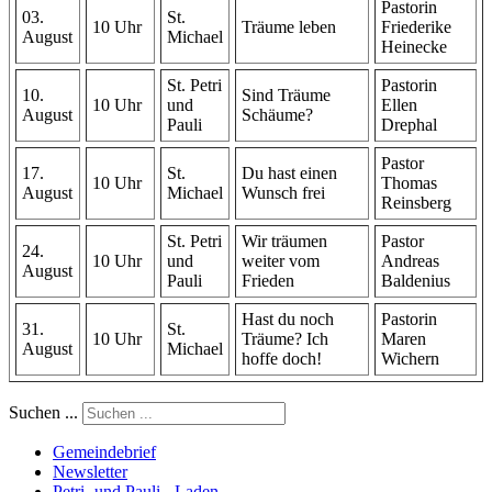
Pastorin
03.
St.
10 Uhr
Träume leben
Friederike
August
Michael
Heinecke
St. Petri
Pastorin
10.
Sind Träume
10 Uhr
und
Ellen
August
Schäume?
Pauli
Drephal
Pastor
17.
St.
Du hast einen
10 Uhr
Thomas
August
Michael
Wunsch frei
Reinsberg
St. Petri
Wir träumen
Pastor
24.
10 Uhr
und
weiter vom
Andreas
August
Pauli
Frieden
Baldenius
Hast du noch
Pastorin
31.
St.
10 Uhr
Träume? Ich
Maren
August
Michael
hoffe doch!
Wichern
Suchen ...
Gemeindebrief
Newsletter
Petri- und Pauli - Laden