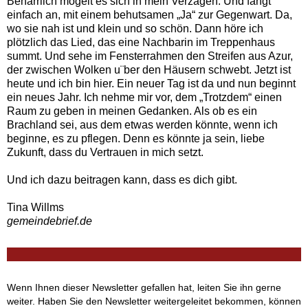
Beharrlich mogelt es sich in mein Verzagen. Und fängt
einfach an, mit einem behutsamen „Ja“ zur Gegenwart. Da,
wo sie nah ist und klein und so schön. Dann höre ich
plötzlich das Lied, das eine Nachbarin im Treppenhaus
summt. Und sehe im Fensterrahmen den Streifen aus Azur,
der zwischen Wolken u¨ber den Häusern schwebt. Jetzt ist
heute und ich bin hier. Ein neuer Tag ist da und nun beginnt
ein neues Jahr. Ich nehme mir vor, dem „Trotzdem“ einen
Raum zu geben in meinen Gedanken. Als ob es ein
Brachland sei, aus dem etwas werden könnte, wenn ich
beginne, es zu pflegen. Denn es könnte ja sein, liebe
Zukunft, dass du Vertrauen in mich setzt.
Und ich dazu beitragen kann, dass es dich gibt.
Tina Willms
gemeindebrief.de
Wenn Ihnen dieser Newsletter gefallen hat, leiten Sie ihn gerne
weiter. Haben Sie den Newsletter weitergeleitet bekommen, können