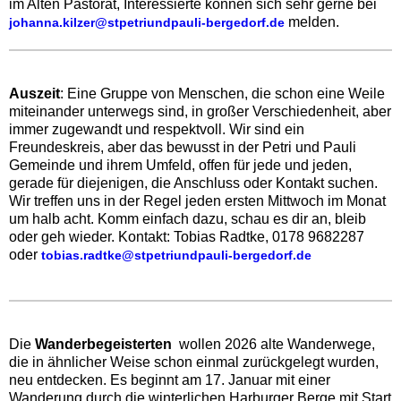
im Alten Pastorat, Interessierte können sich sehr gerne bei
melden.
johanna.kilzer@stpetriundpauli-bergedorf.de
Auszeit
: Eine Gruppe von Menschen, die schon eine Weile
miteinander unterwegs sind, in großer Verschiedenheit, aber
immer zugewandt und respektvoll. Wir sind ein
Freundeskreis, aber das bewusst in der Petri und Pauli
Gemeinde und ihrem Umfeld, offen für jede und jeden,
gerade für diejenigen, die Anschluss oder Kontakt suchen.
Wir treffen uns in der Regel jeden ersten Mittwoch im Monat
um halb acht. Komm einfach dazu, schau es dir an, bleib
oder geh wieder. Kontakt: Tobias Radtke, 0178 9682287
oder
tobias.radtke@stpetriundpauli-bergedorf.de
Die
Wanderbegeisterten
wollen 2026 alte Wanderwege,
die in ähnlicher Weise schon einmal zurückgelegt wurden,
neu entdecken. Es beginnt am 17. Januar mit einer
Wanderung durch die winterlichen Harburger Berge mit Start