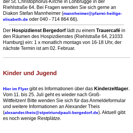
der St. Christophorus-Kirche in Lohbrügge in der
Riehlstraße 64. Bei Fragen wenden Sie sich gerne an
Diakon Stefan Mannheimer (
mannheimer@pfarrei-heilige-
oder 040 - 714 864 66).
elisabeth.de
Der
Hospizdienst Bergedorf
lädt zu einem
Trauercafé
in
den Räumen des Hospizdienstes (Riehlstraße 64, 21033
Hamburg) ein: 1 x monatlich montags von 16-18 Uhr, der
nächste Termin ist am 02. Februar.
Kinder und Jugend‍
gibt es Informationen über das
Kinderzeltlager
.
Hier im Flyer
Vom 11. bis 25. Juli geht es wieder nach Groß-
Wittfeitzen! Bitte wenden Sie sich für das Anmeldeformular
und weitere Informationen an Alexander Theis
(
). Aktuell gibt
alexander.theis@stpetriundpauli-bergedorf.de
es noch wenige Restplätze.‍