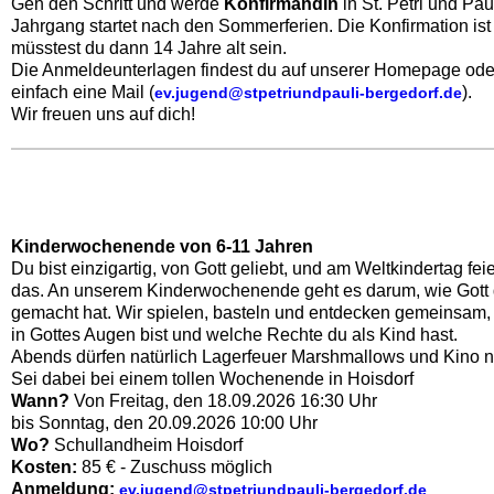
Geh den Schritt und werde
KonfirmandIn
in St. Petri und Pau
Jahrgang startet nach den Sommerferien. Die Konfirmation ist
müsstest du dann 14 Jahre alt sein.
Die Anmeldeunterlagen findest du auf unserer Homepage ode
einfach eine Mail (
).
ev.jugend@stpetriundpauli-bergedorf.de
Wir freuen uns auf dich!
Kinderwochenende von
6-11 Jahren
Du bist einzigartig, von Gott geliebt, und am Weltkindertag fei
das. An unserem Kinderwochenende geht es darum, wie Gott d
gemacht hat. Wir spielen, basteln und entdecken gemeinsam, 
in Gottes Augen bist und welche Rechte du als Kind hast.
Abends dürfen natürlich Lagerfeuer Marshmallows und Kino nic
Sei dabei bei einem tollen Wochenende in Hoisdorf
Wann?
Von Freitag, den 18.09.2026 16:30 Uhr
bis Sonntag, den 20.09.2026 10:00 Uhr
Wo?
Schullandheim Hoisdorf
Kosten:
85 € - Zuschuss möglich
Anmeldung:
ev.jugend@stpetriundpauli-bergedorf.de