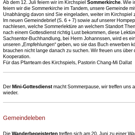
Ab dem 12. Juli feiern wir im Kirchspiel
Sommerkirche
. Wie i
feiern wir die Sommerkirche im Tandem, unsere Gemeinde mit 
Unabhängig davon sind Sie eingeladen, weiter im Kirchspiel
Im neuen Gemeindebrief (S. 6 + 7) sowie auf unserer Hompe
nachlesen, welche Sommerlektüre an welchem Standort Thema
nach einem Gottesdienst richtig Lust bekommen, diese Lektüre
Sachsentor-Buchhandlung, bei Herrn Johannssen, wird es ei
unseren „Empfehlungen“ geben, wo sie das Buch erwerben k
brauchen nicht lange danach zu suchen. Wir freuen uns über 
Kooperation.
Für das Pfarrteam des Kirchspiels, Pastorin Chang-Mi Dallat
Der
Mini-Gottesdienst
macht Sommerpause, wir treffen uns 
wieder.
Gemeindeleben‍
Die
Wanderbegeisterten
treffen sich am 20. Juni zu einer 