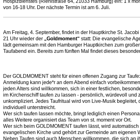
Hospizdienstes (Riehlstraße 64, 21033 Hamburg) ein: 1 x mo
von 16-18 Uhr. Der nächste Termin ist am 6. Juli.
Am Freitag, 4. September, findet in der Hauptkirche St. Jacob
21 Uhr wieder der
„Goldmoment“
statt: Die evangelische Ag
lädt gemeinsam mit den Hamburger Hauptkirchen zum große
Taufabend ein. Bereits zum fünften Mal findet dieses besondere
Der GOLDMOMENT steht für einen offenen Zugang zur Taufe:
Anmeldung kann jede*r an dem Abend einfach vorbeikomme
jeden Alters sind willkommen, sich in einer festlichen, beso
im Kirchenschiff taufen zu lassen - persönlich, würdevoll und 
unkompliziert. Jedes Taufritual wird von Live-Musik begleitet
individuell unterstreicht.
Wer sich taufen lassen möchte, bringt lediglich einen Persona
alles Weitere organisiert das Team von st. moment vor Ort.
Wer sich beim GOLDMOMENT taufen lässt, wird automatisch M
evangelischen Kirche und gehört zur Gemeinde am eigenen 
Neben Taufen sind auch Menschen willkommen, die sich an i