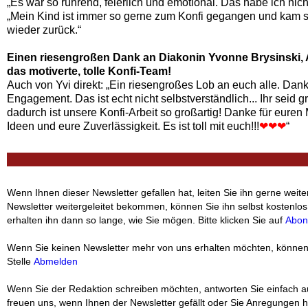
„Es war so rührend, feierlich und emotional. Das habe ich nicht
„Mein Kind ist immer so gerne zum Konfi gegangen und kam 
wieder zurück.“
Einen riesengroßen Dank an Diakonin Yvonne Brysinski, 
das motiverte, tolle Konfi-Team!
Auch von Yvi direkt: „Ein riesengroßes Lob an euch alle. Dank
Engagement. Das ist echt nicht selbstverständlich... Ihr seid g
dadurch ist unsere Konfi-Arbeit so großartig! Danke für euren
Ideen und eure Zuverlässigkeit. Es ist toll mit euch!!!
❤❤❤
“
Wenn Ihnen dieser Newsletter gefallen hat, leiten Sie ihn gerne weit
Newsletter weitergeleitet bekommen, können Sie ihn selbst kostenlos
erhalten ihn dann so lange, wie Sie mögen. Bitte klicken Sie auf
Abon
‍Wenn Sie keinen Newsletter mehr von uns erhalten möchten, können 
Stelle
Abmelden
‍
Wenn Sie der Redaktion schreiben möchten, antworten Sie einfach au
freuen uns, wenn Ihnen der Newsletter gefällt oder Sie Anregungen 