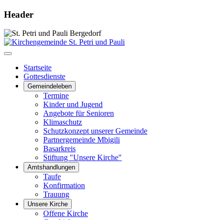
Header
Startseite
Gottesdienste
Gemeindeleben
Termine
Kinder und Jugend
Angebote für Senioren
Klimaschutz
Schutzkonzept unserer Gemeinde
Partnergemeinde Mbigili
Basarkreis
Stiftung "Unsere Kirche"
Amtshandlungen
Taufe
Konfirmation
Trauung
Unsere Kirche
Offene Kirche