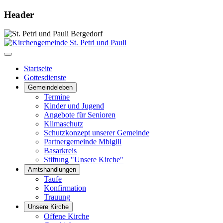
Header
Startseite
Gottesdienste
Gemeindeleben
Termine
Kinder und Jugend
Angebote für Senioren
Klimaschutz
Schutzkonzept unserer Gemeinde
Partnergemeinde Mbigili
Basarkreis
Stiftung "Unsere Kirche"
Amtshandlungen
Taufe
Konfirmation
Trauung
Unsere Kirche
Offene Kirche