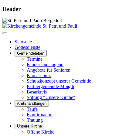
Header
Startseite
Gottesdienste
Gemeindeleben
Termine
Kinder und Jugend
Angebote für Senioren
Klimaschutz
Schutzkonzept unserer Gemeinde
Partnergemeinde Mbigili
Basarkreis
Stiftung "Unsere Kirche"
Amtshandlungen
Taufe
Konfirmation
Trauung
Unsere Kirche
Offene Kirche