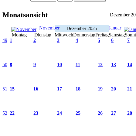
Monatsansicht
Dezember 20
November
Januar
Dezember 2025
Montag
Dienstag
Mittwoch
Donnerstag
Freitag
Samstag
Sonn
49
1
2
3
4
5
6
7
50
8
9
10
11
12
13
14
51
15
16
17
18
19
20
21
52
22
23
24
25
26
27
28