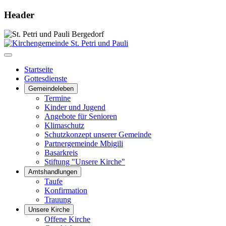
Header
Startseite
Gottesdienste
Gemeindeleben
Termine
Kinder und Jugend
Angebote für Senioren
Klimaschutz
Schutzkonzept unserer Gemeinde
Partnergemeinde Mbigili
Basarkreis
Stiftung "Unsere Kirche"
Amtshandlungen
Taufe
Konfirmation
Trauung
Unsere Kirche
Offene Kirche