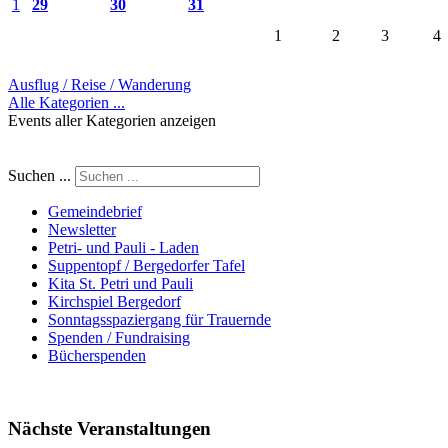
1
29
30
31
1
2
3
4
Ausflug / Reise / Wanderung
Alle Kategorien ...
Events aller Kategorien anzeigen
Suchen ...
Gemeindebrief
Newsletter
Petri- und Pauli - Laden
Suppentopf / Bergedorfer Tafel
Kita St. Petri und Pauli
Kirchspiel Bergedorf
Sonntagsspaziergang für Trauernde
Spenden / Fundraising
Bücherspenden
Nächste Veranstaltungen